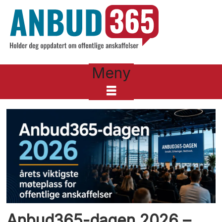
Meny
Tag:
aker
brygge
Anbud365-dagen 2026 –