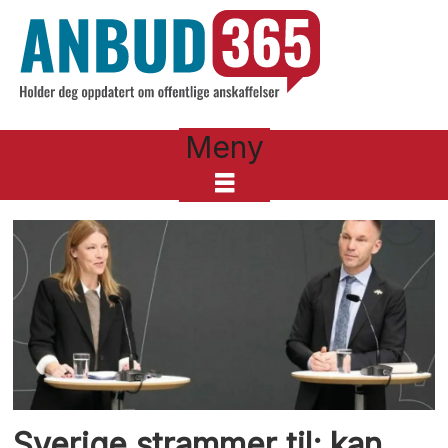
Meny
Tag:
sverige
Sverige strammer til; kan