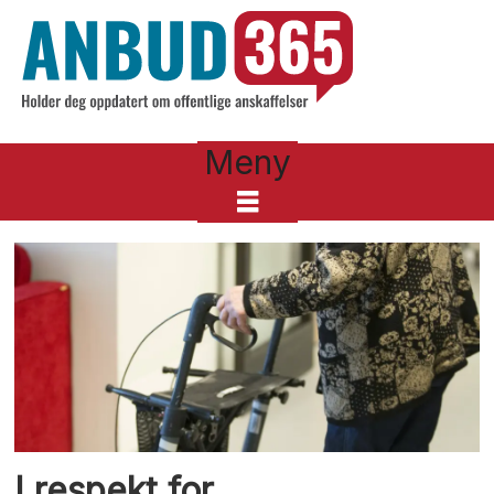
Meny
Tag:
7
I respekt for