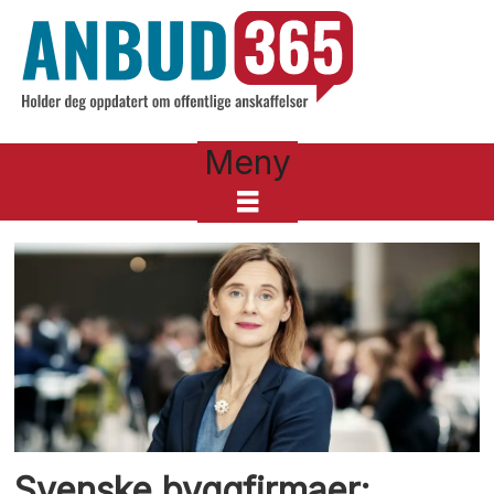
Meny
Tag:
2
Svenske byggfirmaer: