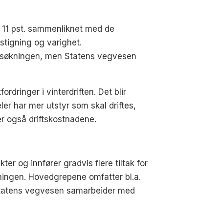
g 11 pst. sammenliknet med de
sstigning og varighet.
 prisøkningen, men Statens vegvesen
rdringer i vinterdriften. Det blir
er har mer utstyr som skal driftes,
er også driftskostnadene.
er og innfører gradvis flere tiltak for
ningen. Hovedgrepene omfatter bl.a.
. Statens vegvesen samarbeider med