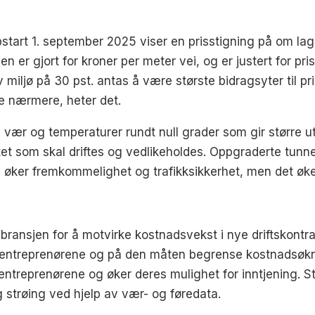
start 1. september 2025 viser en prisstigning på om la
er gjort for kroner per meter vei, og er justert for pri
v miljø på 30 pst. antas å være største bidragsyter til
te nærmere, heter det.
 vær og temperaturer rundt null grader som gir større utfo
tet som skal driftes og vedlikeholdes. Oppgraderte tunnel
te øker fremkommelighet og trafikksikkerhet, men det øk
ansjen for å motvirke kostnadsvekst i nye driftskontrakt
or entreprenørene og på den måten begrense kostnadsøk
r entreprenørene og øker deres mulighet for inntjening
g strøing ved hjelp av vær- og føredata.