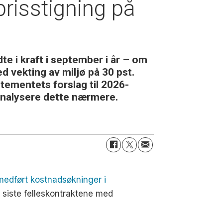
prisstigning på
te i kraft i september i år – om
 vekting av miljø på 30 pst.
rtementets forslag til 2026-
 analysere dette nærmere.
 medført kostnadsøkninger i
siste felleskontraktene med