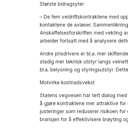
Største bidragsyter
– De fem veidriftskontraktene med opp
kontaktene de avløser. Sammenlikningen 
Anskaffelsesforskriften med vekting a
arbeider fortsatt med å analysere det
Andre prisdrivere er bl.a. mer skiftende
stadig mer teknisk utstyr langs veinet
bl.a. belysning og styringsutstyr. Det
Motvirke kostnadsvekst
Statens vegvesen har tett dialog med br
å gjøre kontraktene mer attraktive f
justeringer som reduserer risikoen fo
bransjen for å effektivisere brøyting o