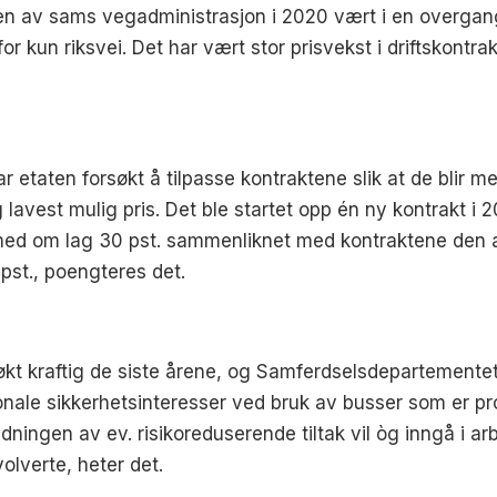
n av sams vegadministrasjon i 2020 vært i en overgangs
 for kun riksvei. Det har vært stor prisvekst i driftskont
 etaten forsøkt å tilpasse kontraktene slik at de blir m
lavest mulig pris. Det ble startet opp én ny kontrakt i 20
med om lag 30 pst. sammenliknet med kontraktene den av
pst., poengteres det.
økt kraftig de siste årene, og Samferdselsdepartementet
onale sikkerhetsinteresser ved bruk av busser som er pr
dningen av ev. risikoreduserende tiltak vil òg inngå i a
olverte, heter det.