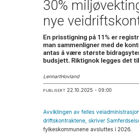
30% miljøvekting
nye veidriftskon
En prisstigning på 11% er regist
man sammenligner med de kontra
antas å være største bidragsyter
budsjett. Riktignok legges det 
Lennart
Hovland
22.10.2025 - 09:00
PUBLISERT
Avviklingen av felles veiadministrasjo
driftskontraktene, skriver Samferdselsd
fylkeskommunene avsluttes i 2026.