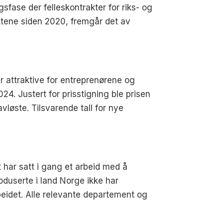
fase der felleskontrakter for riks- og
raktene siden 2020, fremgår det av
er attraktive for entreprenørene og
24. Justert for prisstigning ble prisen
løste. Tilsvarende tall for nye
 har satt i gang et arbeid med å
oduserte i land Norge ikke har
rbeidet. Alle relevante departement og