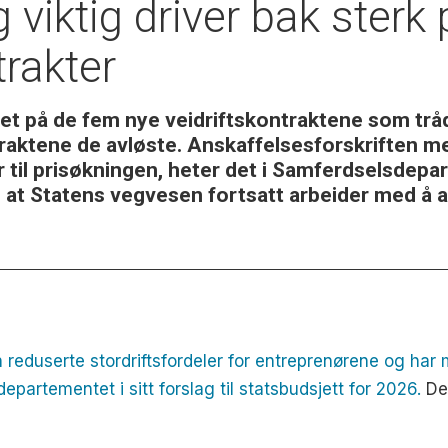
 viktig driver bak sterk 
trakter
ret på de fem nye veidriftskontraktene som tråd
ktene de avløste. Anskaffelsesforskriften med
 til prisøkningen, heter det i Samferdselsdepa
til at Statens vegvesen fortsatt arbeider med å
n reduserte stordriftsfordeler for entreprenørene og har
epartementet i sitt forslag til statsbudsjett for 2026.
De 