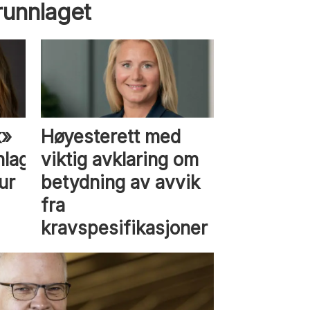
runnlaget
k»
Høyesterett med
lag,
viktig avklaring om
ur
betydning av avvik
fra
kravspesifikasjoner