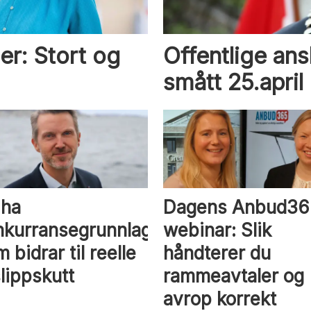
er: Stort og
Offentlige ans
smått 25.april
 ha
Dagens Anbud36
nkurransegrunnlag
webinar: Slik
 bidrar til reelle
håndterer du
lippskutt
rammeavtaler og
avrop korrekt