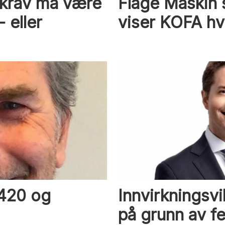
skrav må være
Flage Maskin 
 eller
viser KOFA hv
420 og
Innvirkningsvi
på grunn av fei