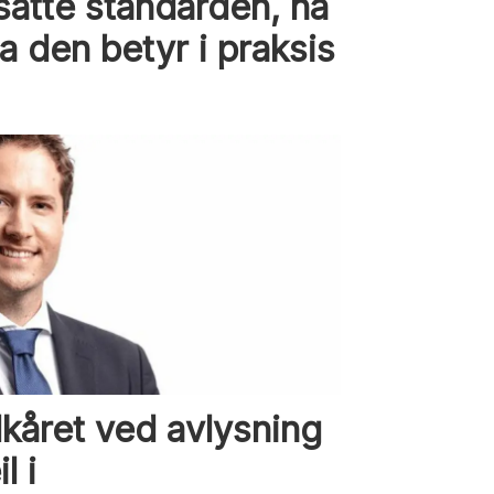
satte standarden, nå
a den betyr i praksis
lkåret ved avlysning
l i