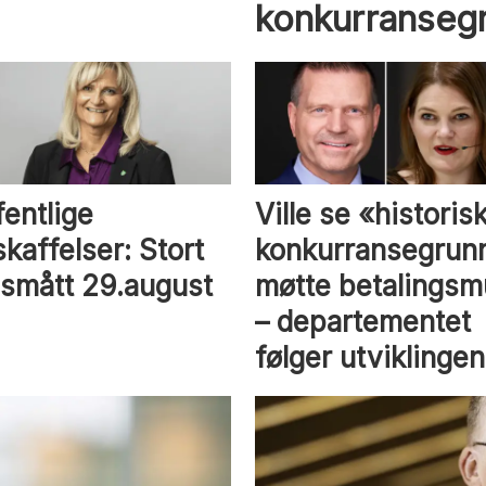
konkurranseg
fentlige
Ville se «historis
kaffelser: Stort
konkurransegrunn
 smått 29.august
møtte betalingsm
– departementet
følger utviklingen