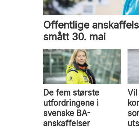
Offentlige anskaffels
smått 30. mai
De fem største
Vil
utfordringene i
ko
svenske BA-
som
anskaffelser
uts