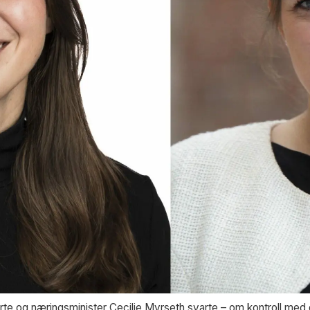
rte og næringsminister Cecilie Myrseth svarte – om kontroll med 