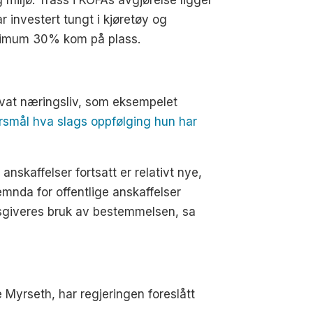
og miljø. Trass i KOFAs avgjørelse ligger
r investert tungt i kjøretøy og
inimum 30% kom på plass.
rivat næringsliv, som eksempelet
pørsmål hva slags oppfølging hun har
anskaffelser fortsatt er relativt nye,
mnda for offentlige anskaffelser
agsgiveres bruk av bestemmelsen, sa
te Myrseth, har regjeringen foreslått