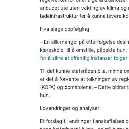
regelverket for offentlige anskaffelser v
anbudet ute uten vekting av klima og m
ladeinfrastruktur for å kunne levere
Hva slags oppfølging
– En slik mangel på etterfølgelse desi
kjøreskole, til å omstille, påpekte hun,
for å sikre at offentlig instanser følge
Til det kunne statsråden bl.a. minne om
er det å forvente at tolkningen av re
(KOFA) og domstolene. – Dette bidrar t
hun.
Lovendringer og analyser
Et forslag til endringer i anskaffelsesl