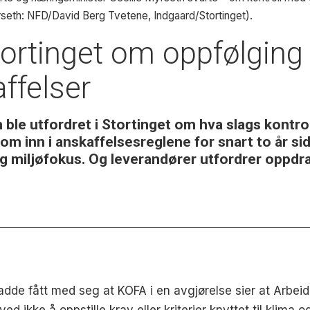
Myrseth: NFD/David Berg Tvetene, Indgaard/Stortinget).
Stortinget om oppfølging
affelser
ble utfordret i Stortinget om hva slags kontro
m inn i anskaffelsesreglene for snart to år side
 og miljøfokus. Og leverandører utfordrer oppdr
dde fått med seg at KOFA i en avgjørelse sier at Arbeid