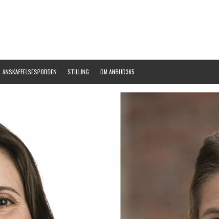
ANSKAFFELSESPODDEN
STILLING
OM ANBUD365