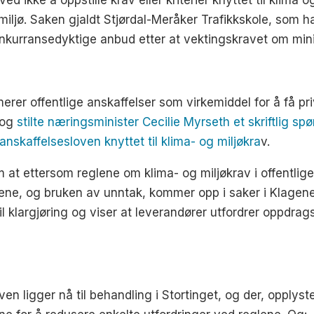
ed ikke å oppstille krav eller kriterier knyttet til klima 
iljø. Saken gjaldt Stjørdal-Meråker Trafikkskole, som ha
 konkurransedyktige anbud etter at vektingskravet om m
merer offentlige anskaffelser som virkemiddel for å få p
 og
stilte næringsminister Cecilie Myrseth et skriftlig s
r anskaffelsesloven knyttet til klima- og miljøkra
v.
 at ettersom reglene om klima- og miljøkrav i offentlige 
glene, og bruken av unntak, kommer opp i saker i Klagene
il klargjøring og viser at leverandører utfordrer oppdr
oven ligger nå til behandling i Stortinget, og der, opplys