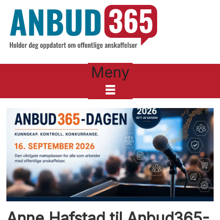
Meny
Tag:
korrupsjon
Anne Hafstad til Anbud365-