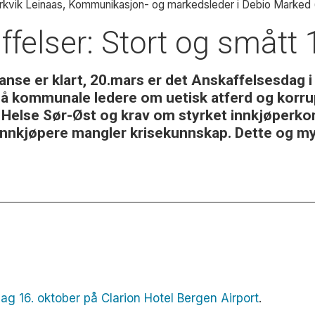
erkvik Leinaas, Kommunikasjon- og markedsleder i Debio Marked (
ffelser: Stort og smått
nse er klart, 20.mars er det Anskaffelsesdag i
å kommunale ledere om uetisk atferd og korrups
ot Helse Sør-Øst og krav om styrket innkjøperko
e innkjøpere mangler krisekunnskap. Dette og 
g 16. oktober på Clarion Hotel Bergen Airport
.