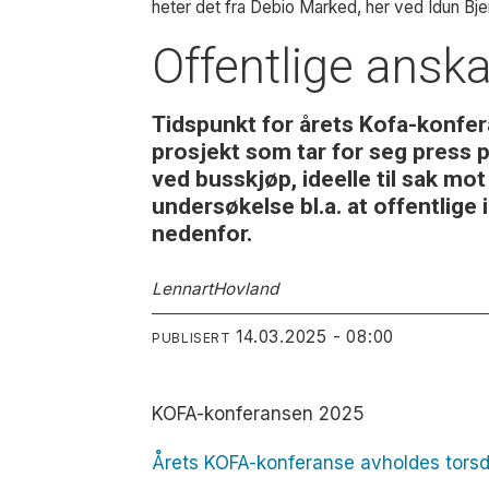
heter det fra Debio Marked, her ved Idun Bj
Offentlige anska
Tidspunkt for årets Kofa-konfera
prosjekt som tar for seg press p
ved busskjøp, ideelle til sak m
undersøkelse bl.a. at offentlig
nedenfor.
Lennart
Hovland
14.03.2025 - 08:00
PUBLISERT
KOFA-konferansen 2025
Årets KOFA-konferanse avholdes torsda