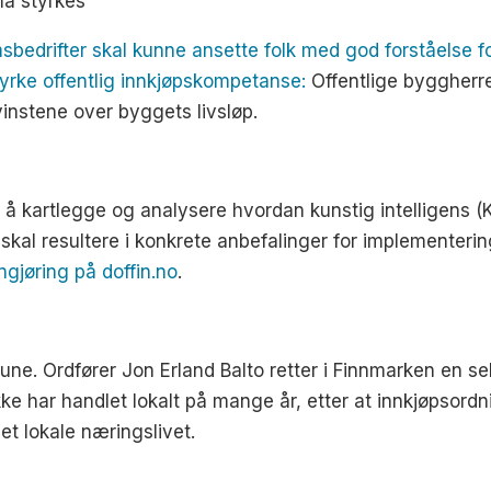
må styrkes
edrifter skal kunne ansette folk med god forståelse fo
tyrke offentlig innkjøpskompetanse:
Offentlige byggherrer 
instene over byggets livsløp.
r å kartlegge og analysere hvordan kunstig intelligens (
skal resultere i konkrete anbefalinger for implementerin
ngjøring på doffin.no
.
. Ordfører Jon Erland Balto retter i Finnmarken en sel
 har handlet lokalt på mange år, etter at innkjøpsordni
et lokale næringslivet.