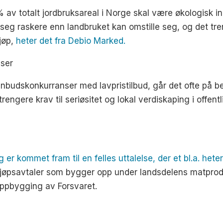
 av totalt jordbruksareal i Norge skal være økologisk in
eg raskere enn landbruket kan omstille seg, og det treng
kjøp,
heter det fra Debio Marked.
lser
nbudskonkurranser med lavpristilbud, går det ofte på be
rengere krav til seriøsitet og lokal verdiskaping i offent
r kommet fram til en felles uttalelse, der et bl.a. heter
kjøpsavtaler som bygger opp under landsdelens matprodu
ppbygging av Forsvaret.