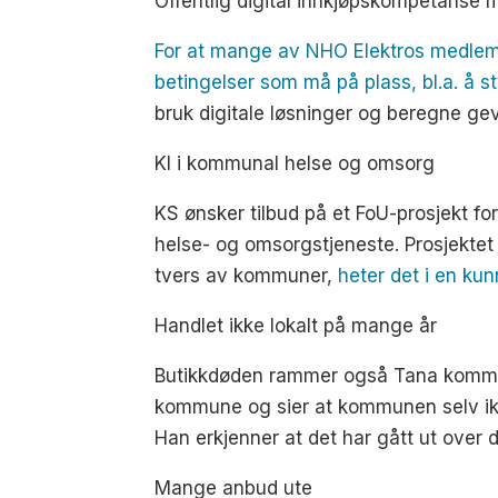
Offentlig digital innkjøpskompetanse 
For at mange av NHO Elektros medlemsb
betingelser som må på plass, bl.a. å s
bruk digitale løsninger og beregne gev
KI i kommunal helse og omsorg
KS ønsker tilbud på et FoU-prosjekt fo
helse- og omsorgstjeneste. Prosjektet 
tvers av kommuner,
heter det i en kun
Handlet ikke lokalt på mange år
Butikkdøden rammer også Tana kommune
kommune og sier at kommunen selv ikke
Han erkjenner at det har gått ut over d
Mange anbud ute