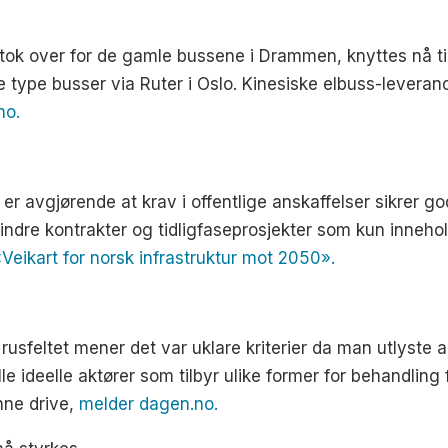
ok over for de gamle bussene i Drammen, knyttes nå til e
type busser via Ruter i Oslo. Kinesiske elbuss-leverand
no.
er avgjørende at krav i offentlige anskaffelser sikrer god 
Mindre kontrakter og tidligfaseprosjekter som kun inneho
«Veikart for norsk infrastruktur mot 2050».
 rusfeltet mener det var uklare kriterier da man utlyste
lle ideelle aktører som tilbyr ulike former for behandli
nne drive,
melder dagen.no.