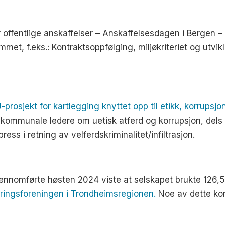
offentlige anskaffelser – Anskaffelsesdagen i Bergen – 
met, f.eks.: Kontraktsoppfølging, miljøkriteriet og utvi
-prosjekt for kartlegging knyttet opp til etikk, korrupsj
 kommunale ledere om uetisk atferd og korrupsjon, dels å
ss i retning av velferdskriminalitet/infiltrasjon.
nnomførte høsten 2024 viste at selskapet brukte 126,5 m
æringsforeningen i Trondheimsregionen.
Noe av dette ko