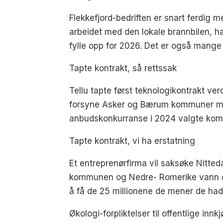
Flekkefjord-bedriften er snart ferdig 
arbeidet med den lokale brannbilen, har
fylle opp for 2026. Det er også mang
Tapte kontrakt, så rettssak
Tellu tapte først teknologikontrakt ver
forsyne Asker og Bærum kommuner med 
anbudskonkurranse i 2024 valgte komm
Tapte kontrakt, vi ha erstatning
Et entreprenørfirma vil saksøke Nitt
kommunen og Nedre- Romerike vann og a
å få de 25 millionene de mener de had
Økologi-forpliktelser til offentlige innk