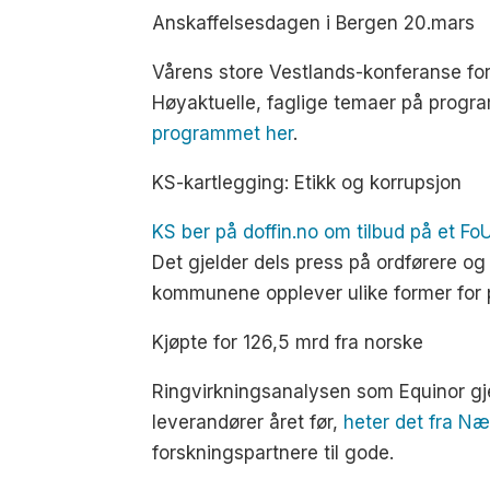
Anskaffelsesdagen i Bergen 20.mars
Vårens store Vestlands-konferanse for 
Høyaktuelle, faglige temaer på program
programmet her
.
KS-kartlegging: Etikk og korrupsjon
KS ber på doffin.no om tilbud på et FoU
Det gjelder dels press på ordførere og
kommunene opplever ulike former for pre
Kjøpte for 126,5 mrd fra norske
Ringvirkningsanalysen som Equinor gje
leverandører året før,
heter det fra N
forskningspartnere til gode.