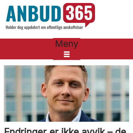
Meny
Tag:
3
Endringer er ikke avvik – de