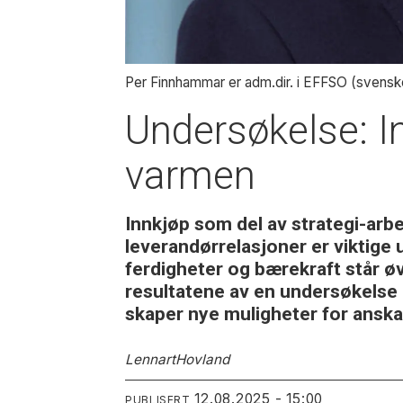
Per Finnhammar er adm.dir. i EFFSO (svenske 
Undersøkelse: In
varmen
Innkjøp som del av strategi-arbe
leverandørrelasjoner er viktige 
ferdigheter og bærekraft står øv
resultatene av en undersøkelse 
skaper nye muligheter for anskaf
Lennart
Hovland
12.08.2025 - 15:00
PUBLISERT