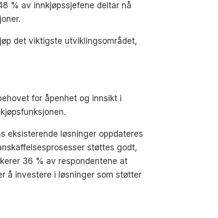
 48 % av innkjøpssjefene deltar nå
joner.
jøp det viktigste utviklingsområdet,
 behovet for åpenhet og innsikt i
nnkjøpsfunksjonen.
ns eksisterende løsninger oppdateres
 anskaffelsesprosesser støttes godt,
ikerer 36 % av respondentene at
 å investere i løsninger som støtter