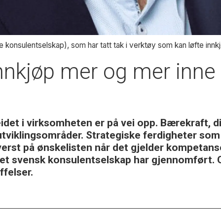
konsulentselskap), som har tatt tak i verktøy som kan løfte innk
nkjøp mer og mer inne i
idet i virksomheten er på vei opp. Bærekraft, di
utviklingsområder. Strategiske ferdigheter som
erst på ønskelisten når det gjelder kompetanse
et svensk konsulentselskap har gjennomført. O
felser.