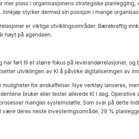
ar mer plass i organisasjonens strategiske planlegging,
 Innkjøp styrker dermed sin posisjon i mange organisas
relasjoner er viktige utviklingsområder: Bærekraftig innk
år høyt på agendaen.
g har ført til et større fokus på leverandørrelasjoner, og
setter utviklingen av KI å påvirke digitaliseringen av i
e muligheter for anskaffelser. Nye verktøy lanseres, me
entene bruker eller tester allerede KI i dag. Operative
rosesser mangler systemstøtte. Som svar på dette ind
il være deres neste investeringsområde, 29 % planlegger