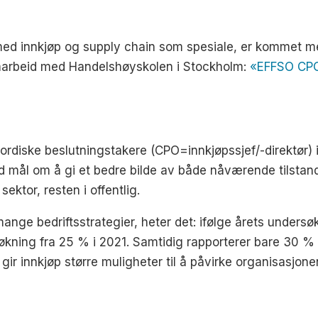
ed innkjøp og supply chain som spesiale, er kommet me
amarbeid med Handelshøyskolen i Stockholm:
«EFFSO CPO
ordiske beslutningstakere (CPO=innkjøpssjef/-direktør
ed mål om å gi et bedre bilde av både nåværende tilstand
sektor, resten i offentlig.
 mange bedriftsstrategier, heter det: ifølge årets under
en økning fra 25 % i 2021. Samtidig rapporterer bare 30 %
ir innkjøp større muligheter til å påvirke organisasjone