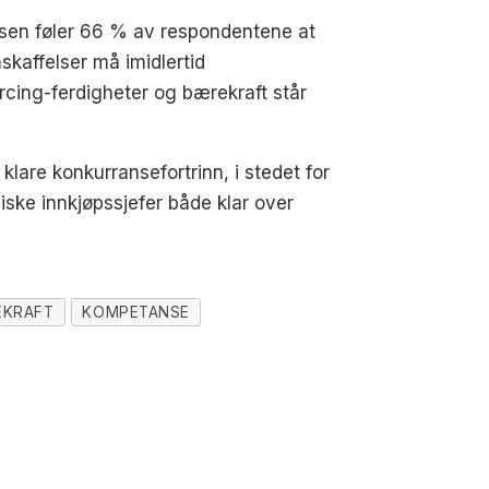
lsen føler 66 % av respondentene at
skaffelser må imidlertid
rcing-ferdigheter og bærekraft står
klare konkurransefortrinn, i stedet for
iske innkjøpssjefer både klar over
EKRAFT
KOMPETANSE