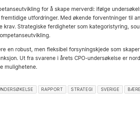
etanseutvikling for å skape merverdi: ifølge undersøke
 fremtidige utfordringer. Med økende forventninger til an
 krav. Strategiske ferdigheter som kategoristyring, sou
kompetanseutvikling.
ere en robust, men fleksibel forsyningskjede som skaper 
nksjon. Ut fra svarene i årets CPO-undersøkelse er nord
nye mulighetene.
UNDERSØKELSE
RAPPORT
STRATEGI
SVERIGE
BÆR