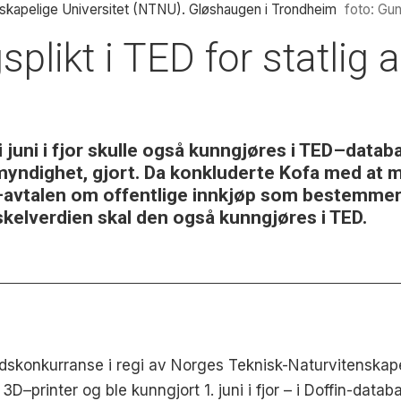
kapelige Universitet (NTNU). Gløshaugen i Trondheim
foto: Gu
splikt i TED for statlig 
i juni i fjor skulle også kunngjøres i TED–datab
 myndighet, gjort. Da konkluderte Kofa med at m
–avtalen om offentlige innkjøp som bestemmer 
rskelverdien skal den også kunngjøres i TED.
skonkurranse i regi av Norges Teknisk-Naturvitenskape
D–printer og ble kunngjort 1. juni i fjor – i Doffin-dat