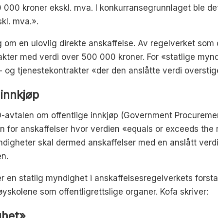
00 000 kroner ekskl. mva. I konkurransegrunnlaget ble det
kl. mva.».
g om en ulovlig direkte anskaffelse. Av regelverket som d
ntrakter med verdi over 500 000 kroner. For «statlige myn
g tjenestekontrakter «der den anslåtte verdi overstiger 
innkjøp
avtalen om offentlige innkjøp (Government Procuremen
len for anskaffelser hvor verdien «equals or exceeds the r
ndigheter skal dermed anskaffelser med en anslått verdi l
en.
er en statlig myndighet i anskaffelsesregelverkets forsta
øyskolene som offentligrettslige organer. Kofa skriver:
ghet»