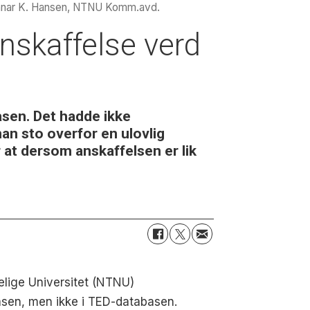
nnar K. Hansen, NTNU Komm.avd.
anskaffelse verd
asen. Det hadde ikke
an sto overfor en ulovlig
at dersom anskaffelsen er lik
lige Universitet (NTNU)
abasen, men ikke i TED-databasen.