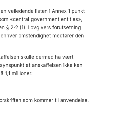
den veiledende listen i Annex 1 punkt
t som «central government entities»,
en § 2-2 (1). Lovgivers forutsetning
er enhver omstendighet medfører den
ffelsen skulle dermed ha vært
 synspunkt at anskaffelsen ikke kan
 1,1 millioner:
forskriften som kommer til anvendelse,