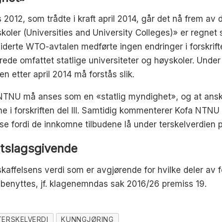
2012, som trådte i kraft april 2014, går det nå frem av 
yskoler (Universities and University Colleges)» er regne
viderte WTO-avtalen medførte ingen endringer i forskrift
rede omfattet statlige universiteter og høyskoler. Und
 etter april 2014 må forstås slik.
TNU må anses som en «statlig myndighet», og at anska
e i forskriften del III. Samtidig kommenterer Kofa NTNU
e fordi de innkomne tilbudene lå under terskelverdien på
utslagsgivende
kaffelsens verdi som er avgjørende for hvilke deler av 
 benyttes, jf. klagenemndas sak 2016/26 premiss 19.
TERSKELVERDI
KUNNGJØRING