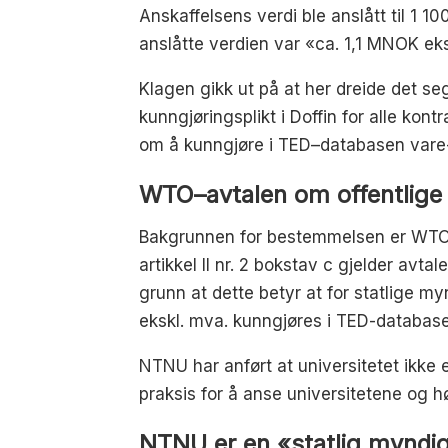
Anskaffelsens verdi ble anslått til 1 1
anslåtte verdien var «ca. 1,1 MNOK eks
Klagen gikk ut på at her dreide det se
kunngjøringsplikt i Doffin for alle ko
om å kunngjøre i TED–databasen vare- o
WTO–avtalen om offentlige 
Bakgrunnen for bestemmelsen er WTO-
artikkel II nr. 2 bokstav c gjelder avta
grunn at dette betyr at for statlige my
ekskl. mva. kunngjøres i TED-databas
NTNU har anført at universitetet ikke 
praksis for å anse universitetene og h
NTNU er en «statlig myndi