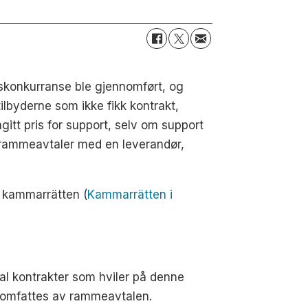
dskonkurranse ble gjennomført, og
ilbyderne som ikke fikk kontrakt,
itt pris for support, selv om support
r rammeavtaler med en leverandør,
l kammarrätten (
Kammarrätten i
l kontrakter som hviler på denne
om omfattes av rammeavtalen.