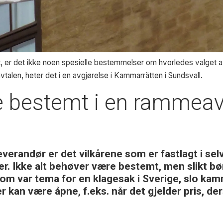
, er det ikke noen spesielle bestemmelser om hvorledes valget av
vtalen, heter det i en avgjørelse i Kammarrätten i Sundsvall.
re bestemt i en rammea
verandør er det vilkårene som er fastlagt i s
er. Ikke alt behøver være bestemt, men slikt bø
som var tema for en klagesak i Sverige, slo kamm
kan være åpne, f.eks. når det gjelder pris, d