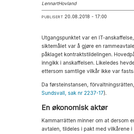
Lennart
Hovland
20.08.2018 - 17:00
PUBLISERT
Utgangspunktet var en IT-anskaffelse,
siktemålet var å gjøre en rammeavtale 
påklaget kontraktstildelingen. Hovedp
inngikk i anskaffelsen. Likeledes hev
ettersom samtlige vilkår ikke var fasts
Da førsteinstansen, förvaltningsrätte
Sundsvall, sak nr 2237-17
).
En økonomisk aktør
Kammarrätten minner om at dersom en
avtalen, tildeles i pakt med vilkåren