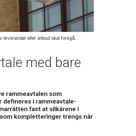
 leverandør eller anbud skal foregå.
vtale med bare
elve rammeavtalen som
r defineres i rammeavtale-
arrätten fast at vilkårene i
ersom kompletteringer trengs når