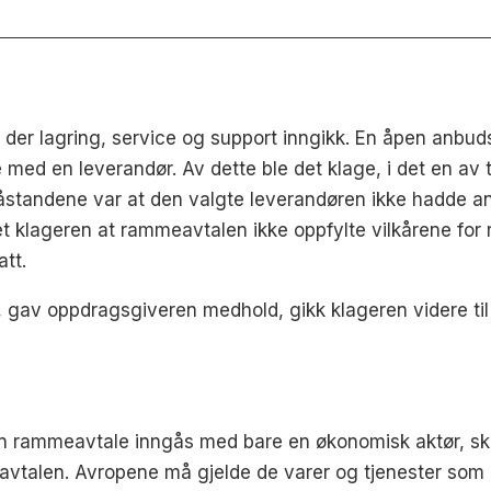
 der lagring, service og support inngikk. En åpen anbu
med en leverandør. Av dette ble det klage, i det en av t
åstandene var at den valgte leverandøren ikke hadde ang
det klageren at rammeavtalen ikke oppfylte vilkårene fo
att.
n, gav oppdragsgiveren medhold, gikk klageren videre ti
 rammeavtale inngås med bare en økonomisk aktør, ska
e i avtalen. Avropene må gjelde de varer og tjenester s