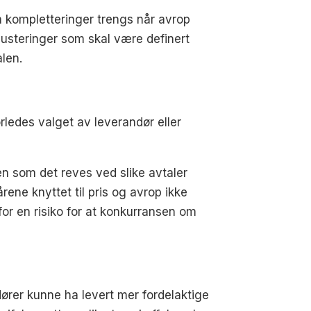
m kompletteringer trengs når avrop
justeringer som skal være definert
alen.
ledes valget av leverandør eller
n som det reves ved slike avtaler
rene knyttet til pris og avrop ikke
erfor en risiko for at konkurransen om
ører kunne ha levert mer fordelaktige