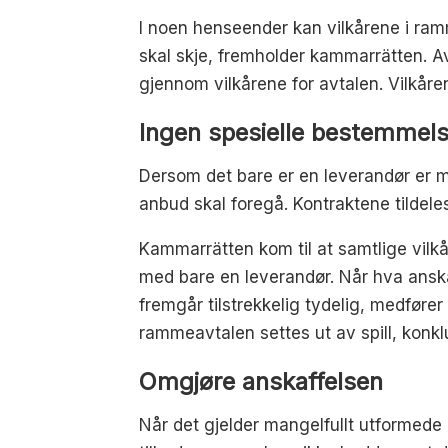
I noen henseender kan vilkårene i ram
skal skje, fremholder kammarrätten. Av
gjennom vilkårene for avtalen. Vilkåren
Ingen spesielle bestemmels
Dersom det bare er en leverandør er m
anbud skal foregå. Kontraktene tildele
Kammarrätten kom til at samtlige vilk
med bare en leverandør. Når hva anskaff
fremgår tilstrekkelig tydelig, medfører 
rammeavtalen settes ut av spill, konk
Omgjøre anskaffelsen
Når det gjelder mangelfullt utformede