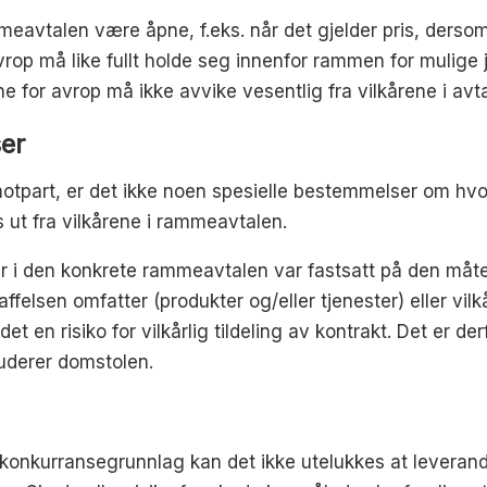
meavtalen være åpne, f.eks. når det gjelder pris, derso
rop må like fullt holde seg innenfor rammen for mulige 
e for avrop må ikke avvike vesentlig fra vilkårene i avt
er
otpart, er det ikke noen spesielle bestemmelser om hvor
s ut fra vilkårene i rammeavtalen.
år i den konkrete rammeavtalen var fastsatt på den måte
elsen omfatter (produkter og/eller tjenester) eller vilkå
det en risiko for vilkårlig tildeling av kontrakt. Det er d
luderer domstolen.
 konkurransegrunnlag kan det ikke utelukkes at leverand