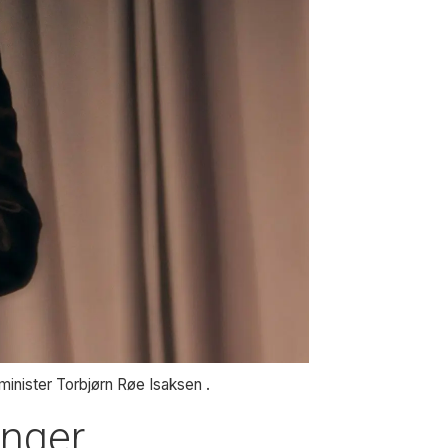
psminister Torbjørn Røe Isaksen .
inger