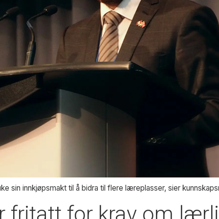
bruke sin innkjøpsmakt til å bidra til flere læreplasser, sier kunnska
 fritatt for krav om lærl