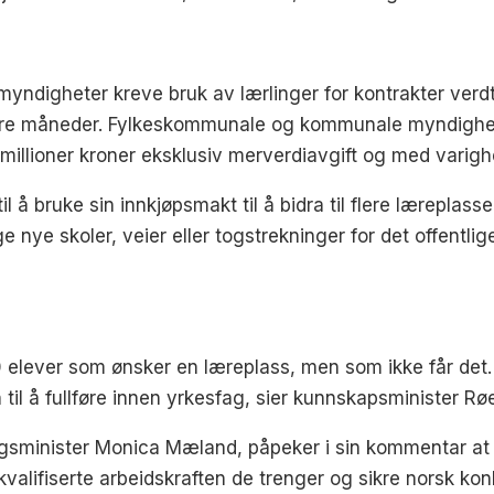
myndigheter kreve bruk av lærlinger for kontrakter verdt 
tre måneder. Fylkeskommunale og kommunale myndigheter
millioner kroner eksklusiv merverdiavgift og med varigh
 til å bruke sin innkjøpsmakt til å bidra til flere læreplass
e nye skoler, veier eller togstrekninger for det offentl
 elever som ønsker en læreplass, men som ikke får det. V
n til å fullføre innen yrkesfag, sier kunnskapsminister Rø
gsminister Monica Mæland, påpeker i sin kommentar at fl
n kvalifiserte arbeidskraften de trenger og sikre norsk ko