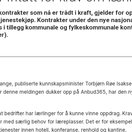
 kontrakter som nå er trådt i kraft, gjelder for
tjenestekjøp. Kontrakter under den nye nasjonal
des i tillegg kommunale og fylkeskommunale kon
r).
 mange, publiserte kunnskapsminister Torbjørn Røe Isaks
 denne meldingen dukker opp på Anbud365, har den nye 
t bedrifter har lærlinger for å kunne vinne oppdrag. Kra
r med særlig behov for læreplasser. Det er for eksemp
 tjenester innen hotell, konferanse, renhold og kantine.