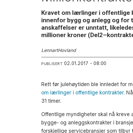
Kravet om lærlinger i offentlige
innenfor bygg og anlegg og for 
anskaffelser er unntatt, likele
millioner kroner (Del2–kontrakte
Lennart
Hovland
02.01.2017 - 08:00
PUBLISERT
Rett før julehøytiden ble innledet for
om lærlinger i offentlige kontrakter.
Når
31 timer.
Offentlige myndigheter skal nå kreve a
bygge- og anleggskontrakter i bransje
forskjellige servicebransjer som tilbyr