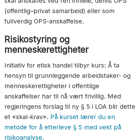
skal anskaffes ved ren innleie, delvis OPS
(offentlig–privat samarbeid) eller som
fullverdig OPS-anskaffelse.
Risikostyring og
menneskerettigheter
Initiativ for etisk handel tilbyr kurs: Å ta
hensyn til grunnleggende arbeidstaker- og
menneskerettigheter i offentlige
anskaffelser har til nå vært frivillig. Med
regjeringens forslag til ny § 5 i LOA blir dette
et «skal-krav».
På kurset lærer du en
metode for å etterleve § 5 med vekt på
risikoanalyse.