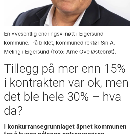
En «vesentlig endrings»-nøtt i Eigersund
kommune. På bildet, kommunedirektør Siri A.
Meling i Eigersund (foto: Arne Ove Østebrøt).
Tillegg på mer enn 15%
i kontrakten var ok, men
det ble hele 30% – hva
da?
I konkurransegrunnlaget åpnet kommunen
for å kunne pålegge entreprenøren