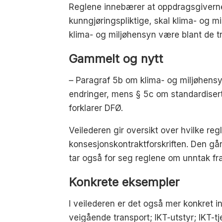
Reglene innebærer at oppdragsgiverne s
kunngjøringspliktige, skal klima- og mi
klima- og miljøhensyn være blant de tre
Gammelt og nytt
– Paragraf 5b om klima- og miljøhensyn
endringer, mens § 5c om standardisert
forklarer DFØ.
Veilederen gir oversikt over hvilke reg
konsesjonskontraktforskriften. Den gå
tar også for seg reglene om unntak fra 
Konkrete eksempler
I veilederen er det også mer konkret 
veigående transport; IKT-utstyr; IKT-t