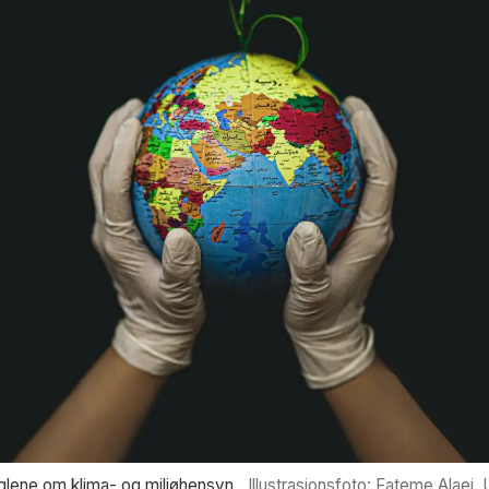
eglene om klima- og miljøhensyn.
Illustrasjonsfoto: Fateme Alaei,