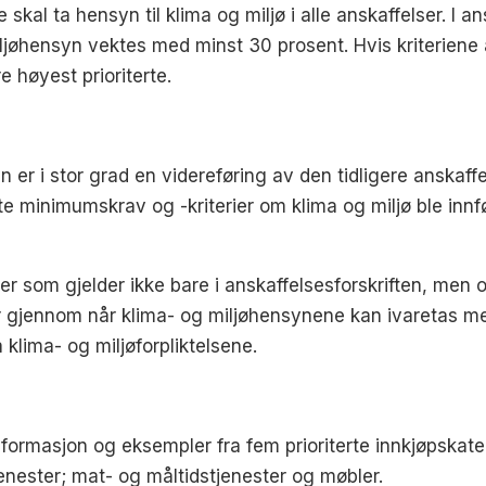
kal ta hensyn til klima og miljø i alle anskaffelser. I a
ljøhensyn vektes med minst 30 prosent. Hvis kriteriene an
 høyest prioriterte.
 er i stor grad en videreføring av den tidligere anskaff
e minimumskrav og -kriterier om klima og miljø ble innf
ler som gjelder ikke bare i anskaffelsesforskriften, men 
r gjennom når klima- og miljøhensynene kan ivaretas me
klima- og miljøforpliktelsene.
informasjon og eksempler fra fem prioriterte innkjøpskat
jenester; mat- og måltidstjenester og møbler.