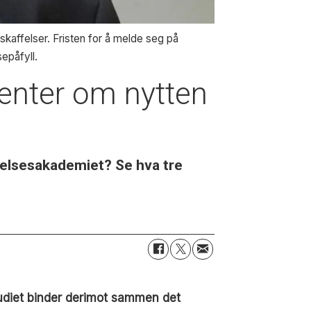
skaffelser. Fristen for å melde seg på
sepåfyll.
denter om nytten
ffelsesakademiet? Se hva tre
studiet binder derimot sammen det