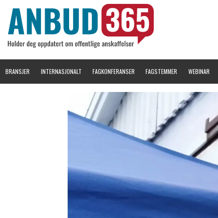
BRANSJER
INTERNASJONALT
FAGKONFERANSER
FAGSTEMMER
WEBINAR