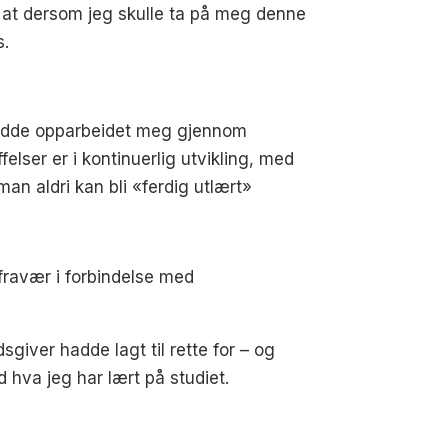
 at dersom jeg skulle ta på meg denne
s.
 hadde opparbeidet meg gjennom
lser er i kontinuerlig utvikling, med
an aldri kan bli «ferdig utlært»
fravær i forbindelse med
sgiver hadde lagt til rette for – og
 hva jeg har lært på studiet.