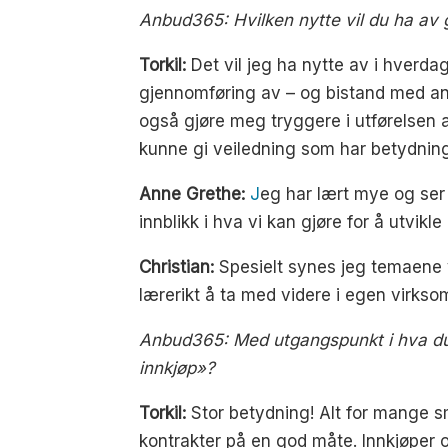
Anbud365: Hvilken nytte vil du ha av 
Torkil:
Det vil jeg ha nytte av i hverda
gjennomføring av – og bistand med ansk
også gjøre meg tryggere i utførelsen a
kunne gi veiledning som har betydning 
Anne Grethe:
J
eg har lært mye og se
innblikk i hva vi kan gjøre for å utvikl
Christian:
Spesielt synes jeg temaene vi
lærerikt å ta med videre i egen virkso
Anbud365: Med utgangspunkt i hva du n
innkjøp»?
Torkil:
Stor betydning! Alt for mange 
kontrakter på en god måte. Innkjøper 