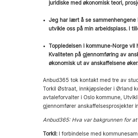
juridiske med økonomisk teori, prosj
Jeg har lært å se sammenhengene i h
utvikle oss på min arbeidsplass. I ti
Toppledelsen i kommune-Norge vil ha
Kvaliteten på gjennomføring av anska
økonomisk ut av anskaffelsene øker
Anbud365 tok kontakt med tre av studen
Torkil Østraat, innkjøpsleder i Ørlan
avtaleforvalter i Oslo kommune, Utvik
gjennomfører anskaffelsesprosjekter i
Anbud365: Hva var bakgrunnen for at d
Torkil:
I forbindelse med kommunesammen