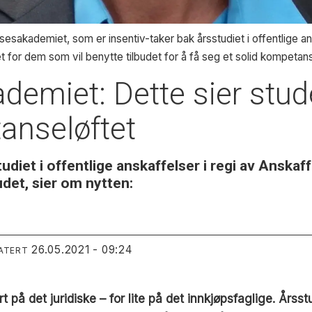
sesakademiet, som er insentiv-taker bak årsstudiet i offentlige an
et for dem som vil benytte tilbudet for å få seg et solid kompetan
demiet: Dette sier stu
anseløftet
udiet i offentlige anskaffelser i regi av Anska
det, sier om nytten:
26.05.2021 - 09:24
ATERT
t på det juridiske – for lite på det innkjøpsfaglige. Års