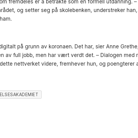
 som fremdeles er å betrakte som en formell utdanning. –
mrådet, og setter seg på skolebenken, understreker han,
 ham.
igitalt på grunn av koronaen. Det har, sier Anne Grethe
n av full jobb, men har vært verdt det. – Dialogen med 
dette nettverket videre, fremhever hun, og poengterer a
ELSESAKADEMIET