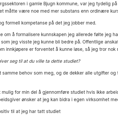
orgssektoren i gamle Bjugn kommune, var jeg tydelig på
 Det måtte være noe med mer substans enn ordinære kur
 og formell kompetanse på det jeg jobber med.
e om å formalisere kunnskapen jeg allerede følte jeg
om jeg visste jeg kunne bli bedre på. Offentlige anskaffe
m innkjøpere er forventet å kunne løse, så jeg tror nok m
er seg til at du ville ta dette studiet?
et samme behov som meg, og de dekker alle utgifter og 
 mulig for min del å gjennomføre studiet hvis ikke arbeid
beidsgiver ønsker at jeg kan bidra i egen virksomhet med
tiv til at jeg har tatt studiet