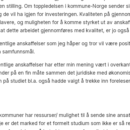
 stilling. Om toppledelsen i kommune-Norge sender si
g de vil ha igjen for investeringen. Kvaliteten på gjenn
lir lavere, og muligheten for å komme styrket ut av anska
dette arbeidet gjennomføres med kvalitet, er jo også
ntlige anskaffelser som jeg håper og tror vil være positiv
 nå samfunnsmål.
tlige anskaffelser har etter min mening vært i overkant f
inder på en fin måte sammen det juridiske med økonomisk
n på studiet bl.a. også hadde valgt å trekke inn foreles
alle kommuner har ressurser/ mulighet til å sende sine an
je er det marked for et formelt studium som ikke er så 