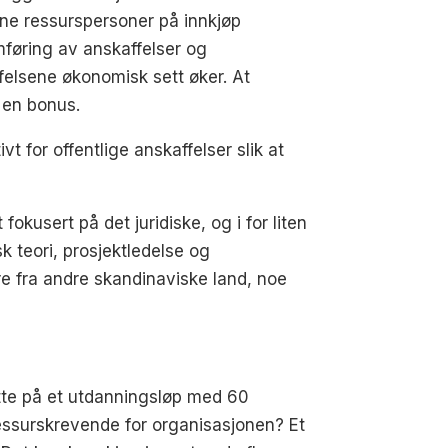
ne ressurspersoner på innkjøp
omføring av anskaffelser og
ffelsene økonomisk sett øker. At
 en bonus.
t for offentlige anskaffelser slik at
okusert på det juridiske, og i for liten
 teori, prosjektledelse og
ere fra andre skandinaviske land, noe
satte på et utdanningsløp med 60
ressurskrevende for organisasjonen? Et