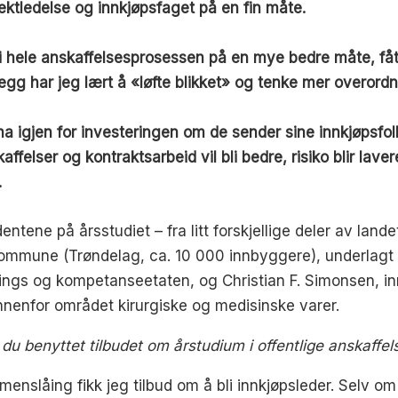
ektledelse og innkjøpsfaget på en fin måte.
ele anskaffelsesprosessen på en mye bedre måte, fått i
llegg har jeg lært å «løfte blikket» og tenke mer overordn
 igjen for investeringen om de sender sine innkjøpsfol
ffelser og kontraktsarbeid vil bli bedre, risiko blir lav
.
tene på årsstudiet – fra litt forskjellige deler av lande
d kommune (Trøndelag, ca. 10 000 innbyggere), underlag
lings og kompetanseetaten, og Christian F. Simonsen, in
nnenfor området kirurgiske og medisinske varer.
u benyttet tilbudet om årstudium i offentlige anskaffel
slåing fikk jeg tilbud om å bli innkjøpsleder. Selv om 