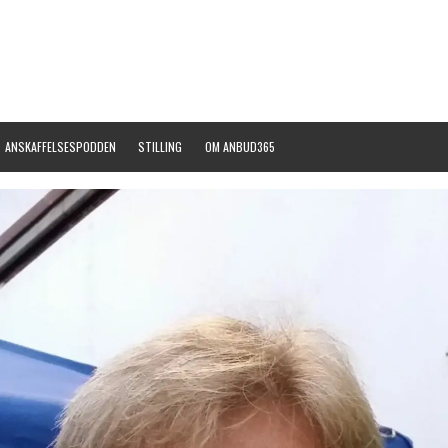
ANSKAFFELSESPODDEN
STILLING
OM ANBUD365