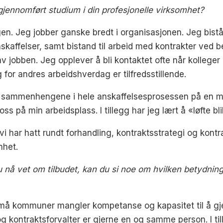
gjennomført studium i din profesjonelle virksomhet?
gen. Jeg jobber ganske bredt i organisasjonen. Jeg bistå
affelser, samt bistand til arbeid med kontrakter ved be
v jobben. Jeg opplever å bli kontaktet ofte når kolleger
for andres arbeidshverdag er tilfredsstillende.
r sammenhengene i hele anskaffelsesprosessen på en m
e oss på min arbeidsplass. I tillegg har jeg lært å «løfte 
 har hatt rundt forhandling, kontraktsstrategi og kontra
mhet.
å vet om tilbudet, kan du si noe om hvilken betydning et
små kommuner mangler kompetanse og kapasitet til å gj
og kontraktsforvalter er gjerne en og samme person. I 