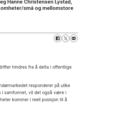
seg Hanne Christensen Lystad,
rksomheter/små og mellomstore
ter hindres fra å delta i offentlige
randørmarkedet responderer på ulike
n i samfunnet, vil det også være i
eter kommer i reell posisjon til å