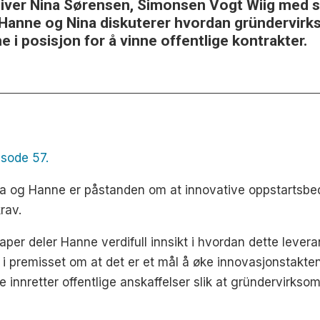
giver Nina Sørensen, Simonsen Vogt Wiig med 
e. Hanne og Nina diskuterer hvordan gründervi
 i posisjon for å vinne offentlige kontrakter.
isode 57.
a og Hanne er påstanden om at innovative oppstartsbedrif
rav.
aper deler Hanne verdifull innsikt i hvordan dette leve
g i premisset om at det er et mål å øke innovasjonstakte
innretter offentlige anskaffelser slik at gründervirksomh