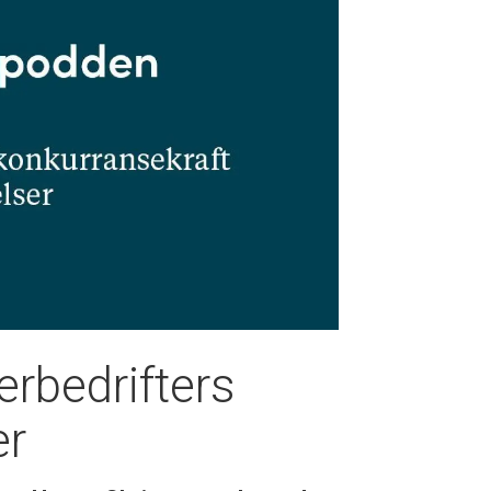
rbedrifters
er