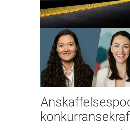
Anskaffelsespod
konkurransekraft