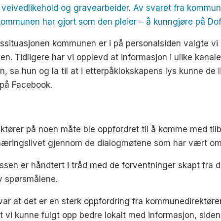
eivedlikehold og gravearbeider. Av svaret fra kommu
ommunen har gjort som den pleier – å kunngjøre på Doff
ssituasjonen kommunen er i på personalsiden valgte v
en. Tidligere har vi opplevd at informasjon i ulike kanaler
n, sa hun og la til at i etterpåklokskapens lys kunne de l
 på Facebook.
 aktører på noen måte ble oppfordret til å komme med til
l næringslivet gjennom de dialogmøtene som har vært om 
sen er håndtert i tråd med de forventninger skapt fra 
v spørsmålene.
var at det er en sterk oppfordring fra kommunedirektøre
 at vi kunne fulgt opp bedre lokalt med informasjon, side