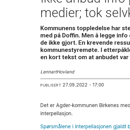
medier; tok selvk
Kommunens toppledelse har sterk
med på Doffin. Men å legge info
de ikke gjort. En krevende ress
kommunestyremøte. I etterpåklok
en kort tekst om at anbudet var
Lennart
Hovland
27.09.2022 - 17:00
PUBLISERT
Det er Agder-kommunen Birkenes med l
interpellasjon.
Spørsmålene i interpellasjonen gjaldt 