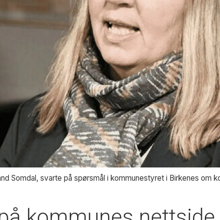
nd Somdal, svarte på spørsmål i kommunestyret i Birkenes om 
 på kommunes nettside el