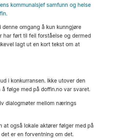
nens kommunalsjef samfunn og helse
in.
i i denne omgang å kun kunngjøre
 har ført til feil forståelse og dermed
ikevel lagt ut en kort tekst om at
bud i konkurransen. Ikke utover den
å følge med på doffin.no var svaret.
div dialogmøter mellom nærings
n at også lokale aktører følger med på
n det er en forventning om det.