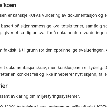
sikoen
relsen er kanskje KOFAs vurdering av dokumentasjon og e
asert på skjønnsmessige kvalitetskriterier, samtidig 
ragsgiver et særlig ansvar for å dokumentere vurdering
m faktisk lå til grunn for den opprinnelige evalueringe
relt dokumentasjonskrav, men konklusjonen er tydelig:
etter en konkret feil og ikke innebærer nytt skjønn, falle
ier
ssant avklaring om miljøstyringssystemer.
14001 betydning i evalueringen av miljøkriteriet. KOFA sl