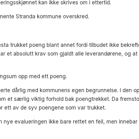
eringsskjønnet kan ikke skrives om i ettertid.
 mente Stranda kommune overskred.
sta trukket poeng blant annet fordi tilbudet ikke bekref
 var et absolutt krav som gjaldt alle leverandørene, og a
engsum opp med ett poeng.
nerte dårlig med kommunens egen begrunnelse. I den op
 et særlig viktig forhold bak poengtrekket. Da fremsto 
or ett av de syv poengene som var trukket.
nye evalueringen ikke bare rettet en feil, men innebar