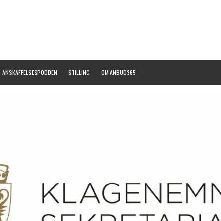
ANSKAFFELSESPODDEN
STILLING
OM ANBUD365