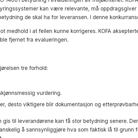
styringssystemer kan være relevante, må oppdragsgiver
 betydning de skal ha for leveransen. I denne konkurranse
t medhold i at feilen kunne korrigeres. KOFA aksepterte
le fjernet fra evalueringen.
jørelsen tre forhold:
skjønnsmessig vurdering.
r, desto viktigere blir dokumentasjon og etterprøvbarhe
gis til leverandørene kan få stor betydning senere. Der
vanskelig å sannsynliggjøre hva som faktisk lå til grunn 