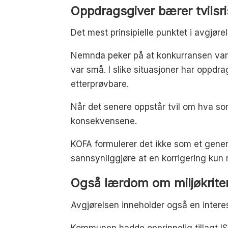
Oppdragsgiver bærer tvilsri
Det mest prinsipielle punktet i avgjø
Nemnda peker på at konkurransen var b
var små. I slike situasjoner har oppd
etterprøvbare.
Når det senere oppstår tvil om hva so
konsekvensene.
KOFA formulerer det ikke som et gene
sannsynliggjøre at en korrigering kun r
Også lærdom om miljøkriter
Avgjørelsen inneholder også en intere
Kommunen hadde opprinnelig tillagt ISO 