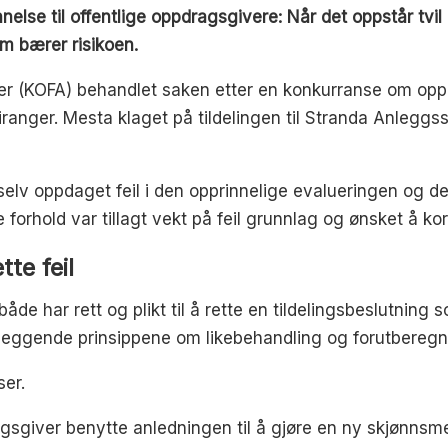
else til offentlige oppdragsgivere: Når det oppstår tvil 
m bærer risikoen.
er (KOFA) behandlet saken etter en konkurranse om opp
ranger. Mesta klaget på tildelingen til Stranda Anleggs
v oppdaget feil i den opprinnelige evalueringen og der
orhold var tillagt vekt på feil grunnlag og ønsket å kor
tte feil
e har rett og plikt til å rette en tildelingsbeslutning s
nleggende prinsippene om likebehandling og forutberegn
ser.
ragsgiver benytte anledningen til å gjøre en ny skjønnsme