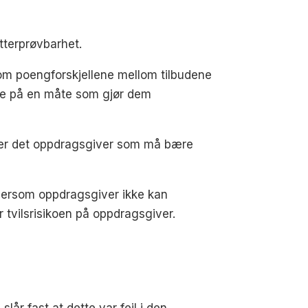
tterprøvbarhet.
som poengforskjellene mellom tilbudene
ene på en måte som gjør dem
n, er det oppdragsgiver som må bære
 Dersom oppdragsgiver ikke kan
r tvilsrisikoen på oppdragsgiver.
år fast at dette var feil i den