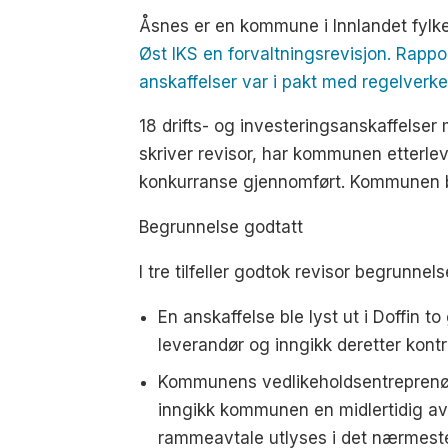
Åsnes er en kommune i Innlandet fyl
Øst IKS en forvaltningsrevisjon. Rapp
anskaffelser var i pakt med regelverke
18 drifts- og investeringsanskaffelse
skriver revisor, har kommunen etterlevd
konkurranse gjennomført. Kommunen bør
Begrunnelse godtatt
I tre tilfeller godtok revisor begrunn
En anskaffelse ble lyst ut i Doffin
leverandør og inngikk deretter kontr
Kommunens vedlikeholdsentreprenør f
inngikk kommunen en midlertidig av
rammeavtale utlyses i det nærmest