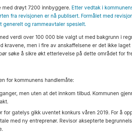
ke med drøyt 7200 innbyggere.
Etter vedtak i kommunens
orten fra revisjonen er nå publisert. Formålet med rev
t generelt og rammeavtaler spesielt.
r med verdi over 100 000 ble valgt ut med bakgrunn i reg
 kravene, men i fire av anskaffelsene er det ikke laget pr
 søke å sikre økt etterlevelse på dette området for fre
elsen for kommunens handlemåte:
 to ganger, men uten at det innkom tilbud. Kommunen gje
akt.
or gatelys gikk uventet konkurs våren 2019. For å oppr
tale med ny entreprenør. Revisor aksepterte begrunnels
e.