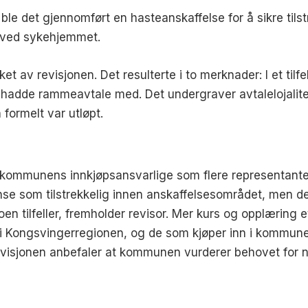
le det gjennomført en hasteanskaffelse for å sikre tils
et ved sykehjemmet.
ket av revisjonen. Det resulterte i to merknader: I et tilfe
dde rammeavtale med. Det undergraver avtalelojalitete
formelt var utløpt.
 kommunens innkjøpsansvarlige som flere representante
e som tilstrekkelig innen anskaffelsesområdet, men det 
 tilfeller, fremholder revisor. Mer kurs og opplæring et
i Kongsvingerregionen, og de som kjøper inn i kommune
visjonen anbefaler at kommunen vurderer behovet for 