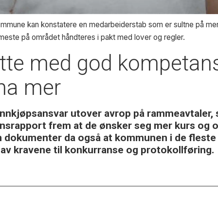
mune kan konstatere en medarbeiderstab som er sultne på mer k
 meste på området håndteres i pakt med lover og regler.
te med god kompetan
 ha mer
nkjøpsansvar utover avrop på rammeavtaler, 
onsrapport frem at de ønsker seg mer kurs og op
dokumenter da også at kommunen i de fleste tilf
e av kravene til konkurranse og protokollføring.