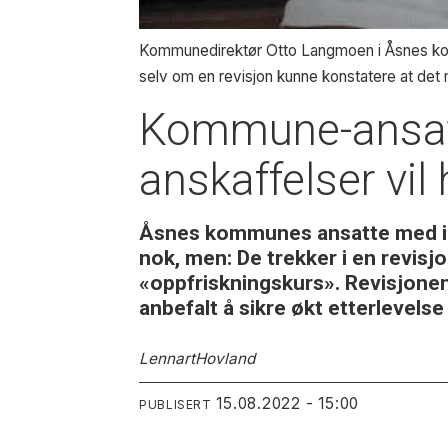
Kommunedirektør Otto Langmoen i Åsnes kom
selv om en revisjon kunne konstatere at det
Kommune-ansat
anskaffelser vil
Åsnes kommunes ansatte med in
nok, men: De trekker i en revisj
«oppfriskningskurs». Revisjonen 
anbefalt å sikre økt etterlevels
Lennart
Hovland
15.08.2022 - 15:00
PUBLISERT