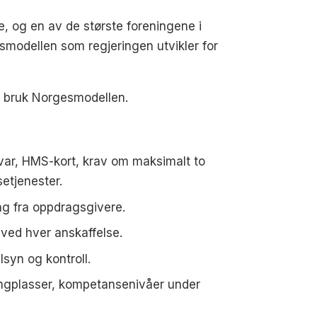
e, og en av de største foreningene i
esmodellen som regjeringen utvikler for
i bruk Norgesmodellen.
svar, HMS-kort, krav om maksimalt to
setjenester.
ng fra oppdragsgivere.
 ved hver anskaffelse.
lsyn og kontroll.
rlingplasser, kompetansenivåer under