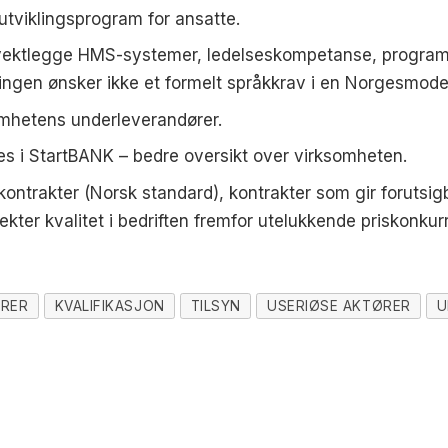
tviklingsprogram for ansatte.
en vektlegge HMS-systemer, ledelseskompetanse, program
ngen ønsker ikke et formelt språkkrav i en Norgesmodell 
omhetens underleverandører.
ves i StartBANK – bedre oversikt over virksomheten.
kontrakter (Norsk standard), kontrakter som gir forutsigb
vekter kvalitet i bedriften fremfor utelukkende priskonkur
ØRER
KVALIFIKASJON
TILSYN
USERIØSE AKTØRER
U