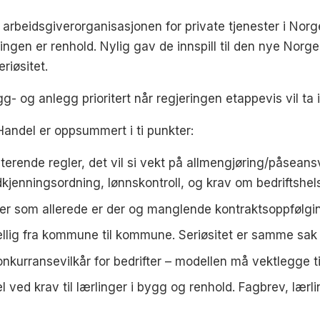
arbeidsgiverorganisasjonen for private tjenester i Norg
ngen er renhold. Nylig gav de innspill til den nye Norg
riøsitet.
og anlegg prioritert når regjeringen etappevis vil ta 
ndel er oppsummert i ti punkter:
erende regler, det vil si vekt på allmengjøring/påsean
kjenningsordning, lønnskontroll, og krav om bedriftshel
egler som allerede er der og manglende kontraktsoppfølgi
jellig fra kommune til kommune. Seriøsitet er samme sak
onkurransevilkår for bedrifter – modellen må vektlegge ti
el ved krav til lærlinger i bygg og renhold. Fagbrev, læ