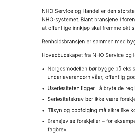
NHO Service og Handel er den største 
NHO-systemet. Blant bransjene i foreni
at offentlige innkjøp skal fremme økt se
Renholdsbransjen er sammen med bygg- 
Hovedbudskapet fra NHO Service og Ha
Norgesmodellen bør bygge på eksist
underleverandørnivåer, offentlig god
Useriøsiteten ligger i å bryte de r
Seriøsitetskrav bør ikke være forsk
Tilsyn og oppfølging må sikre like k
Bransjevise forskjeller – for eksemp
fagbrev.