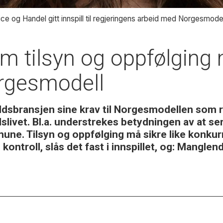
 og Handel gitt innspill til regjeringens arbeid med Norgesmodell
m tilsyn og oppfølging 
orgesmodell
dsbransjen sine krav til Norgesmodellen som r
livet. Bl.a. understrekes betydningen av at se
une. Tilsyn og oppfølging må sikre like konkurr
kontroll, slås det fast i innspillet, og: Mangle