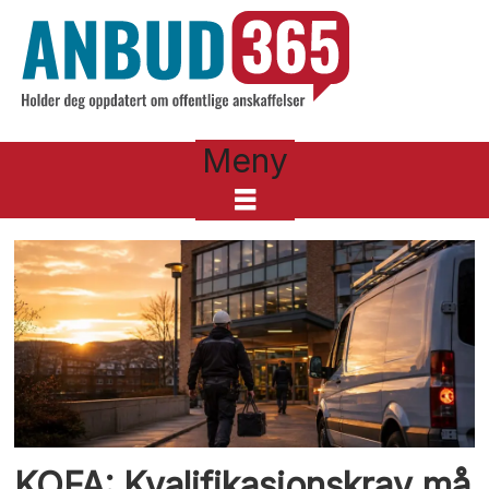
Meny
Tag:
120
KOFA: Kvalifikasjonskrav må