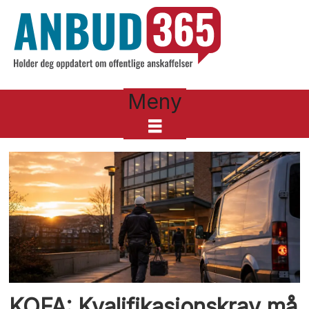
Meny
Tag:
2
KOFA: Kvalifikasjonskrav må